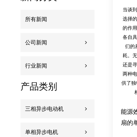
当谈
所有新闻
选择
的作
各自
公司新闻
们的
耗。
还是
行业新闻
两种
供了独
产品类别
三相异步电动机
能源
扇的
单相异步电机