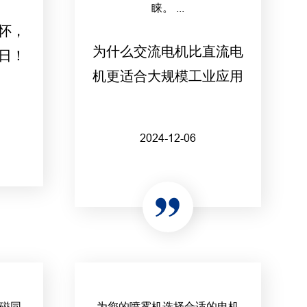
睐。 ...
怀，
为什么交流电机比直流电
日！
机更适合大规模工业应用
2024-12-06
磁同
为您的喷雾机选择合适的电机