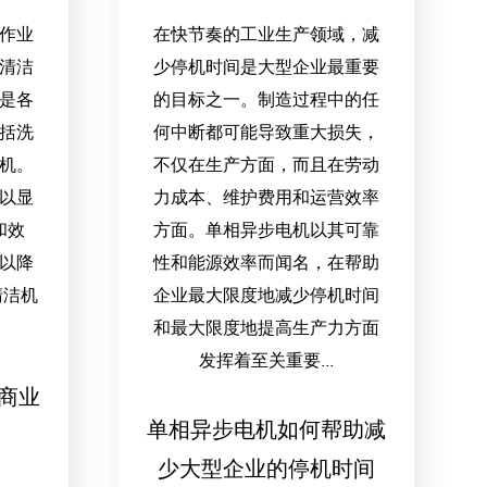
作业
在快节奏的工业生产领域，减
清洁
少停机时间是大型企业最重要
是各
的目标之一。制造过程中的任
括洗
何中断都可能导致重大损失，
机。
不仅在生产方面，而且在劳动
以显
力成本、维护费用和运营效率
和效
方面。单相异步电机以其可靠
以降
性和能源效率而闻名，在帮助
清洁机
企业最大限度地减少停机时间
和最大限度地提高生产力方面
发挥着至关重要...
商业
单相异步电机如何帮助减
少大型企业的停机时间