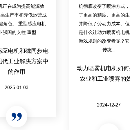
机正在成为提高能源效
机彻底改变了喷涂方式，
提高生产率和降低运营成
了更高的精度、更高的生
键角色。 重型感应电机 :
并降低了劳动力成本。但
业强国的支柱 重型...
是什么让动力喷雾机电机
游戏规则的改变者呢？它
传统...
感应电机和磁同步电
现代工业解决方案中
动力喷雾机电机如何
的作用
农业和工业喷雾的
2025-01-03
2024-12-27