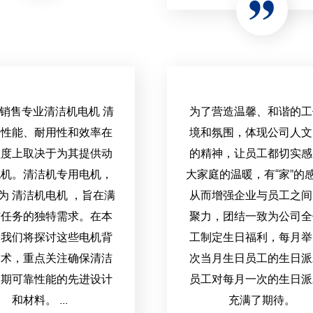
销售专业清洁机电机 清
为了营造温馨、和谐的工
的性能、耐用性和效率在
境和氛围，体现公司人文
程度上取决于为其提供动
的精神，让员工都切实感
电机。清洁机专用电机，
大家庭的温暖，有“家”的
为 清洁机电机 ，旨在满
从而增强企业与员工之间
洁任务的独特需求。在本
聚力，团结一致为公司全
，我们将探讨这些电机背
工制定生日福利，每月举
技术，重点关注确保清洁
次当月生日员工的生日派
长期可靠性能的先进设计
员工对每月一次的生日派
和材料。 ...
充满了期待。