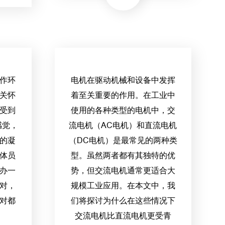
作环
电机在驱动机械和设备中发挥
关怀
着至关重要的作用。在工业中
受到
使用的各种类型的电机中，交
感觉，
流电机（AC电机）和直流电机
的凝
（DC电机）是最常见的两种类
体员
型。虽然两者都有其独特的优
办一
势，但交流电机通常更适合大
对，
规模工业应用。在本文中，我
对都
们将探讨为什么在这些情况下
交流电机比直流电机更受青