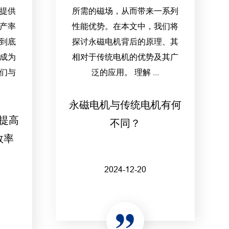
提供
所需的磁场，从而带来一系列
产率
性能优势。在本文中，我们将
到底
探讨永磁电机背后的原理、其
成为
相对于传统电机的优势及其广
们与
泛的应用。 理解 ...
永磁电机与传统电机有何
提高
不同？
效率
2024-12-20