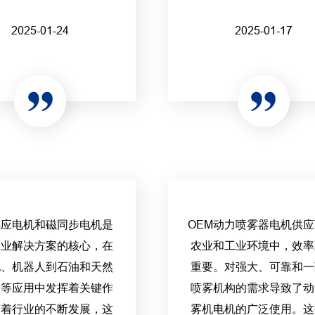
2025-01-24
2025-01-17
感应电机和磁同步电机是
OEM动力喷雾器电机供应
工业解决方案的核心，在
农业和工业环境中，效率
化、机器人到石油和天然
重要。对强大、可靠和一
探等应用中发挥着关键作
喷雾机构的需求导致了动
随着行业的不断发展，这
雾机电机的广泛使用。这