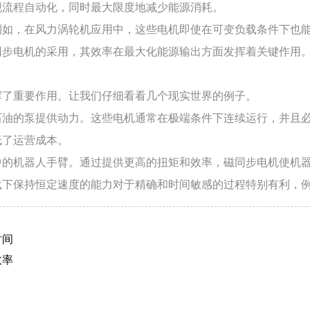
现流程自动化，同时最大限度地减少能源消耗。
例如，在风力涡轮机应用中，这些电机即使在可变负载条件下也
同步电机的采用，其效率在最大化能源输出方面发挥着关键作用
挥了重要作用。让我们仔细看看几个现实世界的例子。
石油的泵提供动力。这些电机通常在极端条件下连续运行，并且
低了运营成本。
中的机器人手臂。通过提供更高的扭矩和效率，磁同步电机使机
下保持恒定速度的能力对于精确和时间敏感的过程特别有利，例
时间
效率