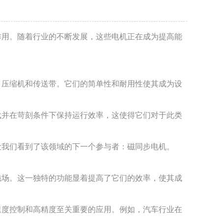
作用。随着行业的不断发展，这些电机正在成为提高能
、压缩机和传送带。它们的简单性和耐用性使其成为设
载并在苛刻条件下保持运行效率，这使得它们对于此类
让我们看到了该领域的下一个参与者：磁同步电机。
磁场。这一独特的功能显着提高了它们的效率，使其成
速度控制和高精度至关重要的应用。例如，汽车行业在