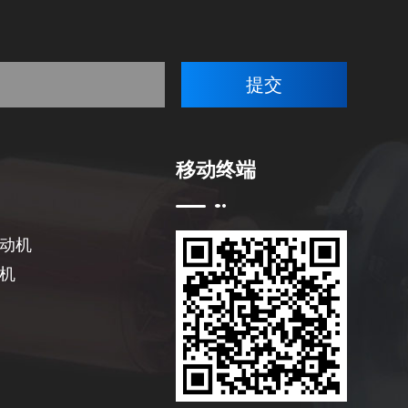
移动终端
动机
机