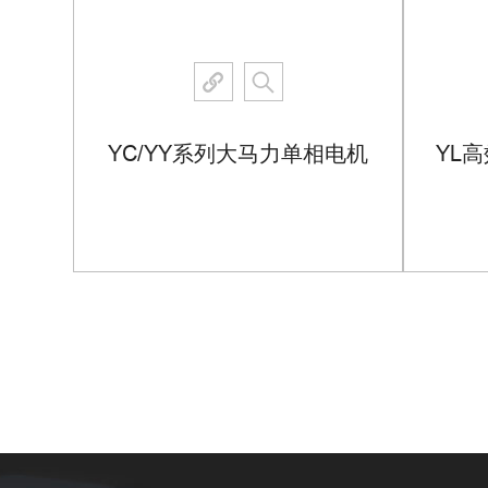
电机
YC/YY系列大马力单相电机
YL
查看更多