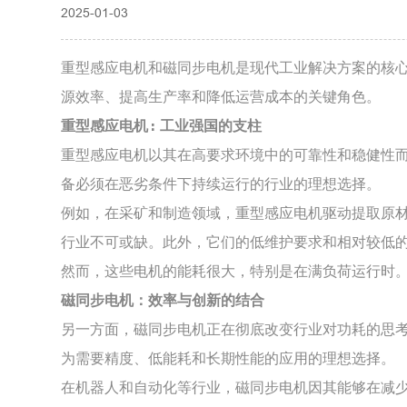
2025-01-03
重型感应电机和磁同步电机是现代工业解决方案的核
源效率、提高生产率和降低运营成本的关键角色。
重型感应电机
: 工业强国的支柱
重型感应电机以其在高要求环境中的可靠性和稳健性
备必须在恶劣条件下持续运行的行业的理想选择。
例如，在采矿和制造领域，重型感应电机驱动提取原
行业不可或缺。此外，它们的低维护要求和相对较低
然而，这些电机的能耗很大，特别是在满负荷运行时
磁同步电机：效率与创新的结合
另一方面，磁同步电机正在彻底改变行业对功耗的思
为需要精度、低能耗和长期性能的应用的理想选择。
在机器人和自动化等行业，磁同步电机因其能够在减